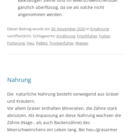
kalkhaltigen Steine sind im Meerschweinchenstall
gänzlich überflüssig, da sie als solche nicht
angenommen werden.
Dieser Beitrag wurde am
30. November 2020
in
Ernährung
veröffentlicht. Schlagworte:
Ernährung
,
Frischfutter
,
Futter
,
Fütterung
,
Heu
,
Pellets
,
Trockenfutter
,
Wasser
.
Nahrung
Die natürliche Nahrung besteht vorwiegend aus Gräser
und Kräutern.
Vor allem Gräser enthalten Mineralien, die Zähne stark
abnutzen. Als Anpassung an diese Nahrung wachsen die
Zähne (Nage-, als auch Backenzähne) des
Meerschweinchens ein Leben lang. Bei heu-/grasarmer