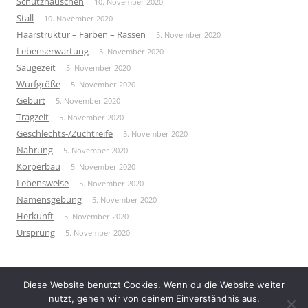
Schutzhäuschen
10. November 2020
Stall
10. November 2020
Haarstruktur – Farben – Rassen
5. November 2020
Lebenserwartung
5. November 2020
Säugezeit
5. November 2020
Wurfgröße
5. November 2020
Geburt
5. November 2020
Tragzeit
5. November 2020
Geschlechts-/Zuchtreife
5. November 2020
Nahrung
5. November 2020
Körperbau
5. November 2020
Lebensweise
5. November 2020
Namensgebung
5. November 2020
Herkunft
5. November 2020
Ursprung
5. November 2020
Diese Website benutzt Cookies. Wenn du die Website weiter
nutzt, gehen wir von deinem Einverständnis aus.