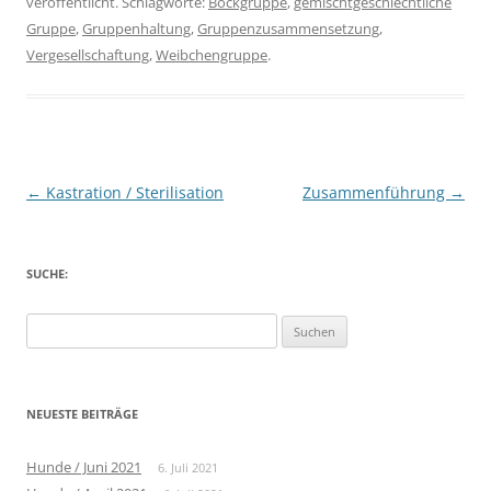
veröffentlicht. Schlagworte:
Bockgruppe
,
gemischtgeschlechtliche
Gruppe
,
Gruppenhaltung
,
Gruppenzusammensetzung
,
Vergesellschaftung
,
Weibchengruppe
.
Beitragsnavigation
←
Kastration / Sterilisation
Zusammenführung
→
SUCHE:
Suche
nach:
NEUESTE BEITRÄGE
Hunde / Juni 2021
6. Juli 2021