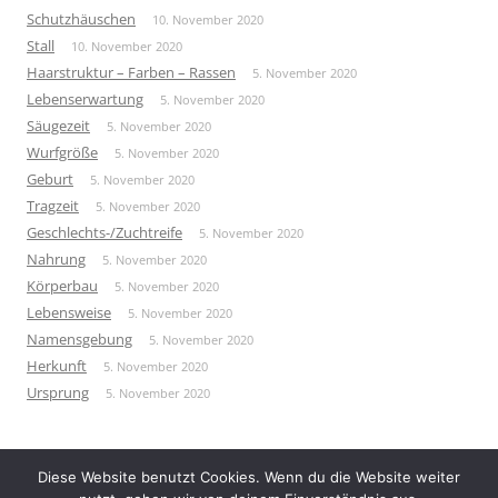
Schutzhäuschen
10. November 2020
Stall
10. November 2020
Haarstruktur – Farben – Rassen
5. November 2020
Lebenserwartung
5. November 2020
Säugezeit
5. November 2020
Wurfgröße
5. November 2020
Geburt
5. November 2020
Tragzeit
5. November 2020
Geschlechts-/Zuchtreife
5. November 2020
Nahrung
5. November 2020
Körperbau
5. November 2020
Lebensweise
5. November 2020
Namensgebung
5. November 2020
Herkunft
5. November 2020
Ursprung
5. November 2020
Diese Website benutzt Cookies. Wenn du die Website weiter