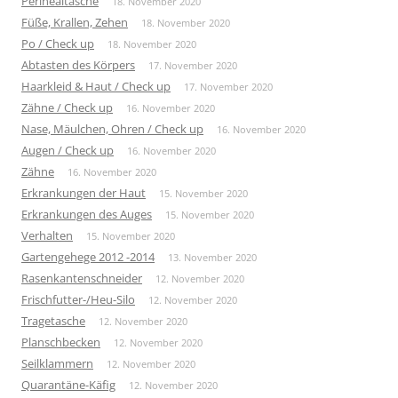
Perinealtasche
18. November 2020
Füße, Krallen, Zehen
18. November 2020
Po / Check up
18. November 2020
Abtasten des Körpers
17. November 2020
Haarkleid & Haut / Check up
17. November 2020
Zähne / Check up
16. November 2020
Nase, Mäulchen, Ohren / Check up
16. November 2020
Augen / Check up
16. November 2020
Zähne
16. November 2020
Erkrankungen der Haut
15. November 2020
Erkrankungen des Auges
15. November 2020
Verhalten
15. November 2020
Gartengehege 2012 -2014
13. November 2020
Rasenkantenschneider
12. November 2020
Frischfutter-/Heu-Silo
12. November 2020
Tragetasche
12. November 2020
Planschbecken
12. November 2020
Seilklammern
12. November 2020
Quarantäne-Käfig
12. November 2020