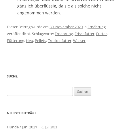
gänzlich überflüssig, da sie als solche nicht
angenommen werden.
Dieser Beitrag wurde am
30. November 2020
in
Ernährung
veröffentlicht. Schlagworte:
Ernährung
,
Frischfutter
,
Futter
,
Fütterung
,
Heu
,
Pellets
,
Trockenfutter
,
Wasser
.
SUCHE:
Suche
nach:
NEUESTE BEITRÄGE
Hunde / Juni 2021
6. Juli 2021