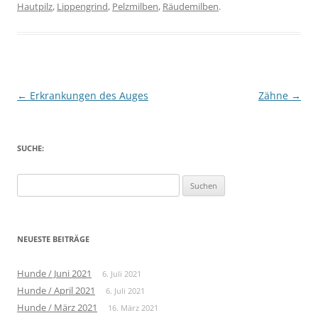
Hautpilz
,
Lippengrind
,
Pelzmilben
,
Räudemilben
.
Beitragsnavigation
←
Erkrankungen des Auges
Zähne
→
SUCHE:
Suche
nach:
NEUESTE BEITRÄGE
Hunde / Juni 2021
6. Juli 2021
Hunde / April 2021
6. Juli 2021
Hunde / März 2021
16. März 2021