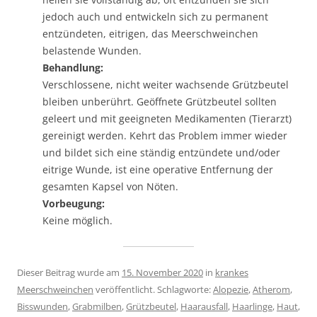
jedoch auch und entwickeln sich zu permanent
entzündeten, eitrigen, das Meerschweinchen
belastende Wunden.
Behandlung:
Verschlossene, nicht weiter wachsende Grützbeutel
bleiben unberührt. Geöffnete Grützbeutel sollten
geleert und mit geeigneten Medikamenten (Tierarzt)
gereinigt werden. Kehrt das Problem immer wieder
und bildet sich eine ständig entzündete und/oder
eitrige Wunde, ist eine operative Entfernung der
gesamten Kapsel von Nöten.
Vorbeugung:
Keine möglich.
Dieser Beitrag wurde am
15. November 2020
in
krankes
Meerschweinchen
veröffentlicht. Schlagworte:
Alopezie
,
Atherom
,
Bisswunden
,
Grabmilben
,
Grützbeutel
,
Haarausfall
,
Haarlinge
,
Haut
,