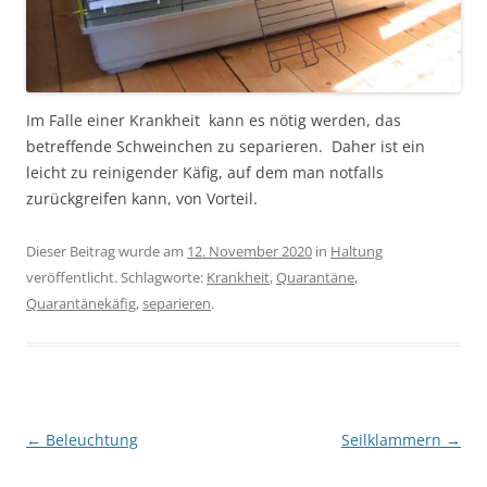
Im Falle einer Krankheit kann es nötig werden, das
betreffende Schweinchen zu separieren. Daher ist ein
leicht zu reinigender Käfig, auf dem man notfalls
zurückgreifen kann, von Vorteil.
Dieser Beitrag wurde am
12. November 2020
in
Haltung
veröffentlicht. Schlagworte:
Krankheit
,
Quarantäne
,
Quarantänekäfig
,
separieren
.
Beitragsnavigation
←
Beleuchtung
Seilklammern
→