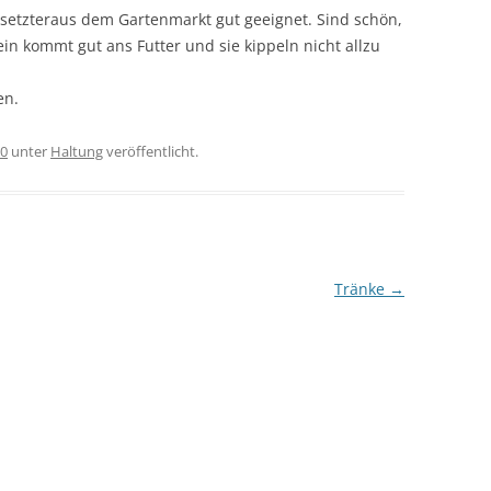
GESCHLECHTS-/ZUCHTREIFE
ersetzteraus dem Gartenmarkt gut geeignet. Sind schön,
N DES KÖRPERS
in kommt gut ans Futter und sie kippeln nicht allzu
TRAGZEIT
ECK UP
en.
WURFGRÖSSE
RALLEN, ZEHEN
GEBURT
20
unter
Haltung
veröffentlicht.
SÄUGEZEIT
LEBENSERWARTUNG
HAARSTRUKTUR – FARBEN –
Tränke
→
RASSEN