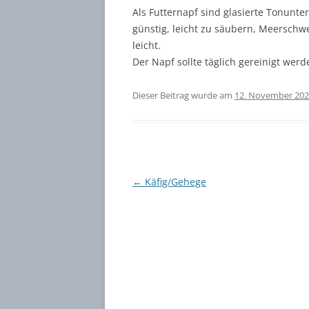
Als Futternapf sind glasierte Tonunt
ABTASTE
günstig, leicht zu säubern, Meerschwe
leicht.
PO / CH
Der Napf sollte täglich gereinigt werd
FÜSSE, K
Dieser Beitrag wurde am
12. November 20
Beitragsnavigation
←
Käfig/Gehege