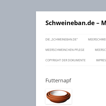
Schweineban.de – 
DIE „SCHWEINEBAN.DE“
MEERSCHWEI
MEERSCHWEINCHEN-PFLEGE
MEERSC
GESUNDHEITSKONTROLLE
VERHAL
GRUPP
COPYRIGHT DER DOKUMENTE
IMPRE
ERNÄHRUNG
AUGEN /
FUTTER
ZUSA
Futternapf
STALLHYGIENE
NASE, M
FÜTTER
REINIGU
KASTRA
CHECK 
EINSTRE
ZÄHNE /
HAARKLE