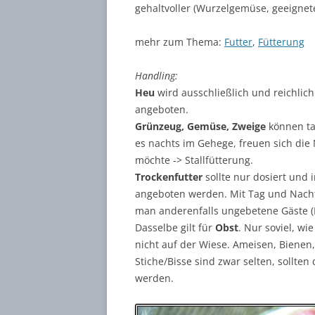
gehaltvoller (Wurzelgemüse, geeignete
ABTASTE
mehr zum Thema:
Futter
,
Fütterung
PO / CH
Handling:
FÜSSE, K
Heu
wird ausschließlich und reichlich 
angeboten.
Grünzeug, Gemüse, Zweige
können tag
es nachts im Gehege, freuen sich die
möchte -> Stallfütterung.
Trockenfutter
sollte nur dosiert und
angeboten werden. Mit Tag und Nach
man anderenfalls ungebetene Gäste (
Dasselbe gilt für
Obst
. Nur soviel, wi
nicht auf der Wiese. Ameisen, Biene
Stiche/Bisse sind zwar selten, sollte
werden.