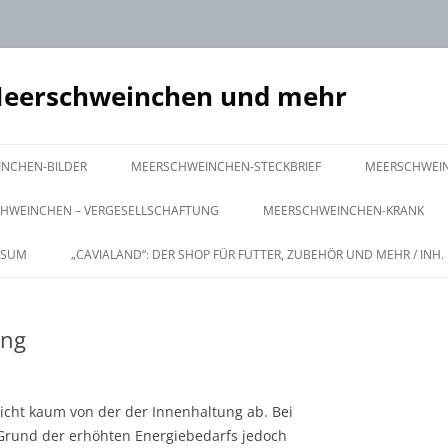
Meerschweinchen und mehr
Zum
Inhalt
NCHEN-BILDER
MEERSCHWEINCHEN-STECKBRIEF
MEERSCHWEI
springen
URSPRUNG
GRUNDAUSST
HWEINCHEN – VERGESELLSCHAFTUNG
MEERSCHWEINCHEN-KRANK
HERKUNFT
WEITERES ZU
TEN
EN-ZUSAMMENSETZUNG
ERKRANKUNGEN DES
SSUM
„CAVIALAND“: DER SHOP FÜR FUTTER, ZUBEHÖR UND MEHR / INH.
VERDAUUNGSSYSTEMS
NAMENSGEBUNG
ZIMMERGEHE
 CHECK UP
MMENFÜHRUNG
ERKRANKUNGEN DER HAUT
ung
LEBENSWEISE
AUSSENHALTU
ÄULCHEN, OHREN /
UNG
NG
TION / STERILISATION
UP
ERKRANKUNGEN DES AUGES
KÖRPERBAU
U
 CHECK UP
cht kaum von der der Innenhaltung ab. Bei
NAHRUNG
Grund der erhöhten Energiebedarfs jedoch
ID & HAUT / CHECK UP