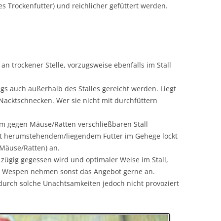
GESCHLECHTS-/ZUCHTREIFE
s Trockenfutter) und reichlicher gefüttert werden.
N DES KÖRPERS
TRAGZEIT
ECK UP
WURFGRÖSSE
RALLEN, ZEHEN
an trockener Stelle, vorzugsweise ebenfalls im Stall
GEBURT
SÄUGEZEIT
s auch außerhalb des Stalles gereicht werden. Liegt
 Nacktschnecken. Wer sie nicht mit durchfüttern
LEBENSERWARTUNG
 im gegen Mäuse/Ratten verschließbaren Stall
HAARSTRUKTUR – FARBEN –
t herumstehendem/liegendem Futter im Gehege lockt
RASSEN
Mäuse/Ratten) an.
e zügig gegessen wird und optimaler Weise im Stall,
n, Wespen nehmen sonst das Angebot gerne an.
n durch solche Unachtsamkeiten jedoch nicht provoziert