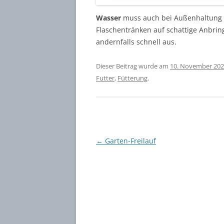
Wasser
muss auch bei Außenhaltung p
Flaschentränken auf schattige Anbrin
andernfalls schnell aus.
Dieser Beitrag wurde am
10. November 20
Futter
,
Fütterung
.
Beitragsnavigation
←
Garten-Freilauf