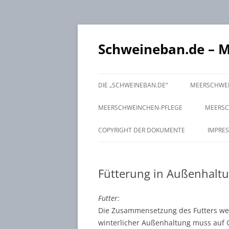
Schweineban.de – 
DIE „SCHWEINEBAN.DE“
MEERSCHWEI
MEERSCHWEINCHEN-PFLEGE
MEERSC
GESUNDHEITSKONTROLLE
VERHAL
GRUPP
COPYRIGHT DER DOKUMENTE
IMPRE
ERNÄHRUNG
AUGEN /
FUTTER
ZUSA
Fütterung in Außenhalt
STALLHYGIENE
NASE, M
FÜTTER
REINIGU
KASTRA
CHECK 
EINSTRE
Futter:
ZÄHNE /
Die Zusammensetzung des Futters wei
winterlicher Außenhaltung muss auf 
HAARKLE