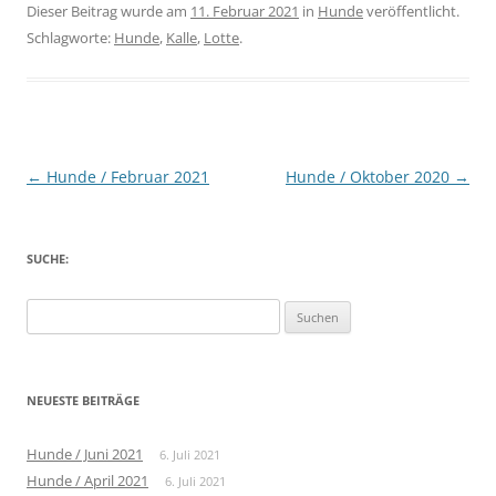
Dieser Beitrag wurde am
11. Februar 2021
in
Hunde
veröffentlicht.
Schlagworte:
Hunde
,
Kalle
,
Lotte
.
Beitragsnavigation
←
Hunde / Februar 2021
Hunde / Oktober 2020
→
SUCHE:
Suche
nach:
NEUESTE BEITRÄGE
Hunde / Juni 2021
6. Juli 2021
Hunde / April 2021
6. Juli 2021