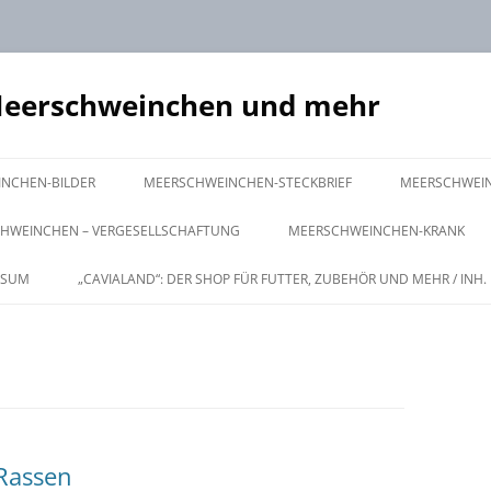
Meerschweinchen und mehr
Zum
Inhalt
NCHEN-BILDER
MEERSCHWEINCHEN-STECKBRIEF
MEERSCHWEI
springen
URSPRUNG
GRUNDAUSST
HWEINCHEN – VERGESELLSCHAFTUNG
MEERSCHWEINCHEN-KRANK
HERKUNFT
WEITERES ZU
TEN
EN-ZUSAMMENSETZUNG
ERKRANKUNGEN DES
SSUM
„CAVIALAND“: DER SHOP FÜR FUTTER, ZUBEHÖR UND MEHR / INH.
VERDAUUNGSSYSTEMS
NAMENSGEBUNG
ZIMMERGEHE
 CHECK UP
MMENFÜHRUNG
ERKRANKUNGEN DER HAUT
LEBENSWEISE
AUSSENHALTU
ÄULCHEN, OHREN /
UNG
NG
TION / STERILISATION
UP
ERKRANKUNGEN DES AUGES
KÖRPERBAU
U
 CHECK UP
NAHRUNG
 Rassen
ID & HAUT / CHECK UP