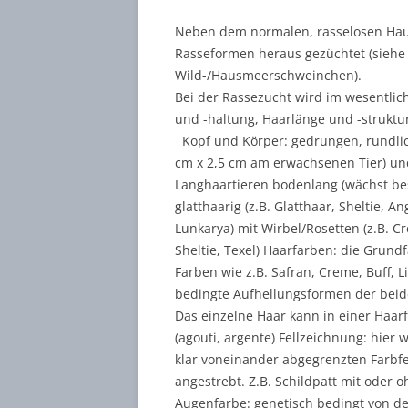
Neben dem normalen, rasselosen Ha
ABTASTE
Rasseformen heraus gezüchtet (siehe
PO / CH
Wild-/Hausmeerschweinchen).
Bei der Rassezucht wird im wesentli
FÜSSE, K
und -haltung, Haarlänge und -struktur
Kopf und Körper: gedrungen, rundlich,
cm x 2,5 cm am erwachsenen Tier) und
Langhaartieren bodenlang (wächst be
glatthaarig (z.B. Glatthaar, Sheltie, An
Lunkarya) mit Wirbel/Rosetten (z.B. Cr
Sheltie, Texel) Haarfarben: die Grund
Farben wie z.B. Safran, Creme, Buff, L
bedingte Aufhellungsformen der bei
Das einzelne Haar kann in einer Haar
(agouti, argente) Fellzeichnung: hie
klar voneinander abgegrenzten Farbfe
angestrebt. Z.B. Schildpatt mit oder
Augenfarbe: genetisch bedingt von de