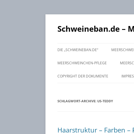
Schweineban.de – 
DIE „SCHWEINEBAN.DE“
MEERSCHWEI
MEERSCHWEINCHEN-PFLEGE
MEERSC
GESUNDHEITSKONTROLLE
VERHAL
GRUPP
COPYRIGHT DER DOKUMENTE
IMPRE
ERNÄHRUNG
AUGEN /
FUTTER
ZUSA
STALLHYGIENE
NASE, M
FÜTTER
REINIGU
KASTRA
SCHLAGWORT-ARCHIVE:
US-TEDDY
CHECK 
EINSTRE
ZÄHNE /
Haarstruktur – Farben –
HAARKLE