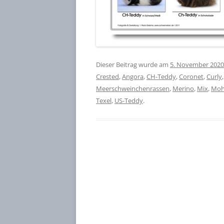
Dieser Beitrag wurde am
5. November 2020
Crested
,
Angora
,
CH-Teddy
,
Coronet
,
Curly
Meerschweinchenrassen
,
Merino
,
Mix
,
Moh
Texel
,
US-Teddy
.