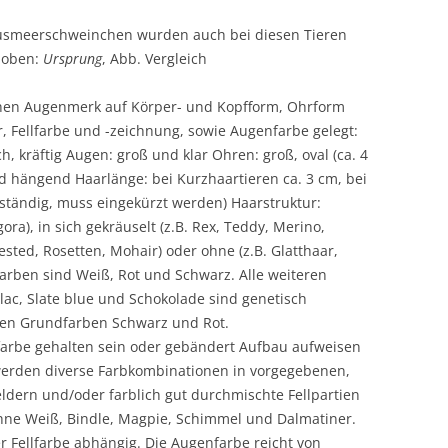
GESCHLECHTS-/ZUCHTREIFE
usmeerschweinchen wurden auch bei diesen Tieren
N DES KÖRPERS
TRAGZEIT
 oben:
Ursprung
, Abb. Vergleich
ECK UP
WURFGRÖSSE
chen Augenmerk auf Körper- und Kopfform, Ohrform
RALLEN, ZEHEN
, Fellfarbe und -zeichnung, sowie Augenfarbe gelegt:
GEBURT
 kräftig Augen: groß und klar Ohren: groß, oval (ca. 4
SÄUGEZEIT
 hängend Haarlänge: bei Kurzhaartieren ca. 3 cm, bei
ständig, muss eingekürzt werden) Haarstruktur:
LEBENSERWARTUNG
gora), in sich gekräuselt (z.B. Rex, Teddy, Merino,
ested, Rosetten, Mohair) oder ohne (z.B. Glatthaar,
HAARSTRUKTUR – FARBEN –
farben sind Weiß, Rot und Schwarz. Alle weiteren
RASSEN
ilac, Slate blue und Schokolade sind genetisch
den Grundfarben Schwarz und Rot.
farbe gehalten sein oder gebändert Aufbau aufweisen
r werden diverse Farbkombinationen in vorgegebenen,
ldern und/oder farblich gut durchmischte Fellpartien
 ohne Weiß, Bindle, Magpie, Schimmel und Dalmatiner.
r Fellfarbe abhängig. Die Augenfarbe reicht von