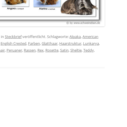
in
Steckbrief
veröffentlicht. Schlagworte:
Alpaka
,
American
,
English Crested
,
Farben
,
Glatthaar
,
Haarstruktur
,
Lunkarya
,
air
,
Peruaner
,
Rassen
,
Rex
,
Rosette
,
Satin
,
Sheltie
,
Teddy
,