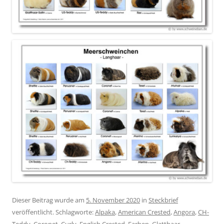
Dieser Beitrag wurde am
5. November 2020
in
Steckbrief
veröffentlicht. Schlagworte:
Alpaka
,
American Crested
,
Angora
,
CH-
Teddy
,
Coronet
,
Curly
,
English Crested
,
Farben
,
Glatthaar
,