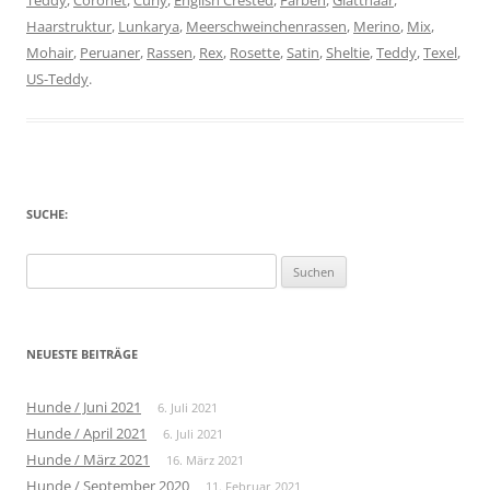
Haarstruktur
,
Lunkarya
,
Meerschweinchenrassen
,
Merino
,
Mix
,
Mohair
,
Peruaner
,
Rassen
,
Rex
,
Rosette
,
Satin
,
Sheltie
,
Teddy
,
Texel
,
US-Teddy
.
SUCHE:
Suche
nach:
NEUESTE BEITRÄGE
Hunde / Juni 2021
6. Juli 2021
Hunde / April 2021
6. Juli 2021
Hunde / März 2021
16. März 2021
Hunde / September 2020
11. Februar 2021