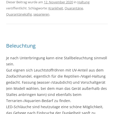
Dieser Beitrag wurde am
12. November 2020
in
Haltung
veröffentlicht. Schlagworte:
Krankheit
,
Quarantäne
,
Quarantänekäfig
,
separieren
.
Beleuchtung
Je nach Unterbringung kann eine Stallbeleuchtung sinnvoll
sein.
Gut eignen sich Leuchtstoffröhren mit UV-Anteil aus dem
Zoofachhandel, eigentlich für die Reptilien-/Vogel-Haltung
gedacht. Fassung (wasser-/staubdicht) und Vorschaltgerät
(ein Modell wählen, bei dem man das Gerät außerhalb des
Stalles anbringen kann) sind ebenfalls beim
Terrarien-/Aquarien-Bedarf zu finden.
LED-Schläuche sind heutzutage eine schöne Möglichkeit,
das Gehege nach Einbruchg der Dunkelheit sanft zu