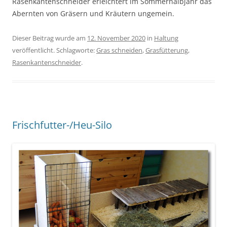
Rasenkantenschneider erleichtert im Sommerhalbjahr das
Abernten von Gräsern und Kräutern ungemein.
Dieser Beitrag wurde am
12. November 2020
in
Haltung
veröffentlicht. Schlagworte:
Gras schneiden
,
Grasfütterung
,
Rasenkantenschneider
.
Frischfutter-/Heu-Silo